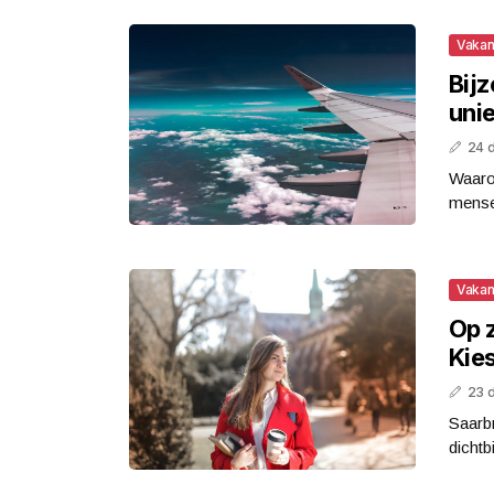
Vakan
Bij
unie
24 
Waaro
mense
Vakan
Op z
Kie
23 
Saarbr
dichtb