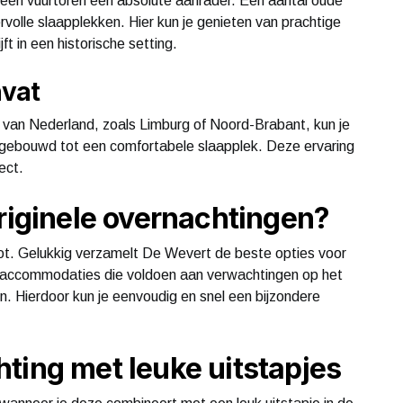
n een vuurtoren een absolute aanrader. Een aantal oude
volle slaapplekken. Hier kun je genieten van prachtige
jft in een historische setting.
nvat
’s van Nederland, zoals Limburg of Noord-Brabant, kun je
omgebouwd tot een comfortabele slaapplek. Deze ervaring
ect.
originele overnachtingen?
oot. Gelukkig verzamelt De Wevert de beste opties voor
ek accommodaties die voldoen aan verwachtingen op het
n. Hierdoor kun je eenvoudig en snel een bijzondere
ting met leuke uitstapjes