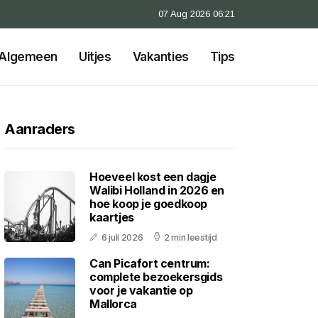
07 Aug 2026 06:21
Algemeen
Uitjes
Vakanties
Tips
Aanraders
Hoeveel kost een dagje
Walibi Holland in 2026 en
hoe koop je goedkoop
kaartjes
6 juli 2026
2 min leestijd
Can Picafort centrum:
complete bezoekersgids
voor je vakantie op
Mallorca