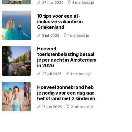
27 mei 2026
3 min leestijd
10 tips voor een all-
inclusive vakantie in
Griekenland
8 juli 2026
1 min leestijd
Hoeveel
toeristenbelasting betaal
je per nacht in Amsterdam
in 2026
27 juli 2026
1 min leestijd
Hoeveel zonnebrand heb
je nodig voor een dag aan
het strand met 2 kinderen
15 juni 2026
2 min leestijd