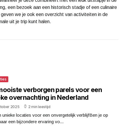
 wanneer je deze combineert met een leuk uitstapje in de
ng, een bezoek aan een historisch stadje of een culinaire
 geven we je ook een overzicht van activiteiten in de
le uit je trip kunt halen.
ties
mooiste verborgen parels voor een
eke overnachting in Nederland
ktober 2025
2 min leestijd
 unieke locaties voor een onvergetelijk verblijfBen je op
aar een bijzondere ervaring vo...