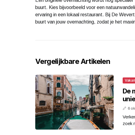
Een originele overnachting wordt nog specialer
buurt. Kies bijvoorbeeld voor een natuurwandeli
ervaring in een lokaal restaurant. Bij De Wevert
buurt van jouw overnachting, zodat je het maxima
Vergelijkbare Artikelen
Vakan
De 
uni
6 o
Verken
zoek n