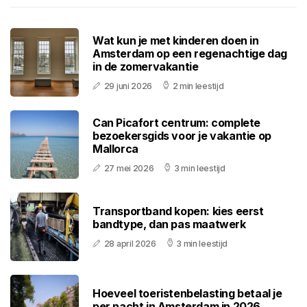
Wat kun je met kinderen doen in
Amsterdam op een regenachtige dag
in de zomervakantie
29 juni 2026
2 min leestijd
Can Picafort centrum: complete
bezoekersgids voor je vakantie op
Mallorca
27 mei 2026
3 min leestijd
Transportband kopen: kies eerst
bandtype, dan pas maatwerk
28 april 2026
3 min leestijd
Hoeveel toeristenbelasting betaal je
per nacht in Amsterdam in 2026