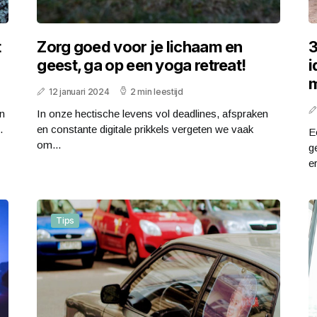
t
Zorg goed voor je lichaam en
3
geest, ga op een yoga retreat!
i
m
12 januari 2024
2 min leestijd
in
In onze hectische levens vol deadlines, afspraken
.
en constante digitale prikkels vergeten we vaak
E
om...
g
er
Tips