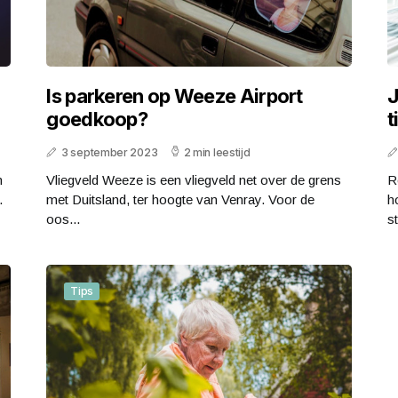
Is parkeren op Weeze Airport
J
goedkoop?
t
3 september 2023
2 min leestijd
n
Vliegveld Weeze is een vliegveld net over de grens
R
.
met Duitsland, ter hoogte van Venray. Voor de
h
oos...
st
Tips