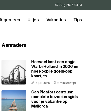
07 Aug 2026 04:03
Algemeen
Uitjes
Vakanties
Tips
Aanraders
Hoeveel kost een dagje
Walibi Holland in 2026 en
hoe koop je goedkoop
kaartjes
6 juli 2026
2 min leestijd
Can Picafort centrum:
complete bezoekersgids
voor je vakantie op
Mallorca