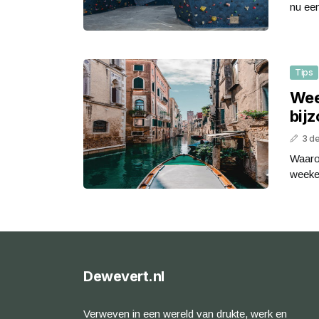
nu een
Tips
Wee
bij
3 d
Waaro
weeken
Dewevert.nl
Verweven in een wereld van drukte, werk en