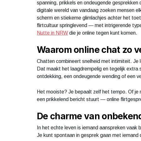
spanning, prikkels en ondeugende gesprekken di
digitale wereld van vandaag zoeken mensen elk
scherm en stiekeme glimlachjes achter het toets
flirtcultuur springlevend — met intrigerende t
Nutte in NRW
die je online tegen kunt komen.
Waarom online chat zo v
Chatten combineert snelheid met intimiteit. Je 
Dat maakt het laagdrempelig en tegelijk extra 
ontdekking, een ondeugende wending of een v
Het mooiste? Je bepaalt zelf het tempo. Of je n
een prikkelend bericht stuurt — online flirtge
De charme van onbeken
In het echte leven is iemand aanspreken vaak b
Je kunt spontaan in gesprek gaan met iemand di