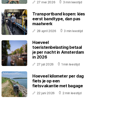
27 mei 2026
3 min leestijd
Transportband kopen: kies
eerst bandtype, dan pas
maatwerk
28 april 2026
3 min leestijd
Hoeveel
toeristenbelasting betaal
je per nacht in Amsterdam
in 2026
27 juli 2026
1 min leestijd
Hoeveel kilometer per dag
fiets je op een
fietsvakantie met bagage
22 juni 2026
2 min leestijd