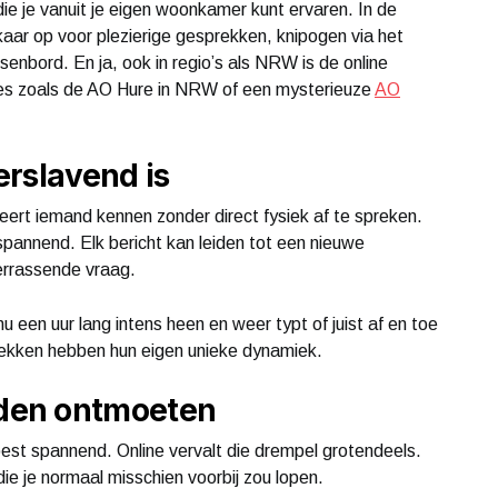
e je vanuit je eigen woonkamer kunt ervaren. In de
aar op voor plezierige gesprekken, knipogen via het
enbord. En ja, ook in regio’s als NRW is de online
ypes zoals de AO Hure in NRW of een mysterieuze
AO
erslavend is
leert iemand kennen zonder direct fysiek af te spreken.
spannend. Elk bericht kan leiden tot een nieuwe
errassende vraag.
u een uur lang intens heen en weer typt of juist af en toe
sprekken hebben hun eigen unieke dynamiek.
den ontmoeten
est spannend. Online vervalt die drempel grotendeels.
e je normaal misschien voorbij zou lopen.