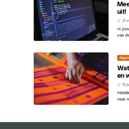
Meer
uit!
21 
Is jou
van de
Alge
Wat 
en w
15 j
Inleid
naar n