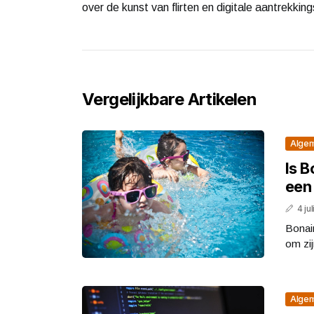
over de kunst van flirten en digitale aantrekkin
Vergelijkbare Artikelen
Alge
Is 
een
4 ju
Bonair
om zij
Alge