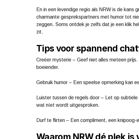
En in een levendige regio als NRW is de kans gr
charmante gesprekspartners met humor tot nieu
zeggen. Soms ontdek je zelfs dat je een klik heb
zit.
Tips voor spannend chat
Creëer mysterie – Geef niet alles meteen prij
boeiender.
Gebruik humor – Een speelse opmerking kan ee
Luister tussen de regels door – Let op subtiele
wat níet wordt uitgesproken.
Durf te flirten – Een compliment, een knipoog-
Waarom NRW dé plek is v