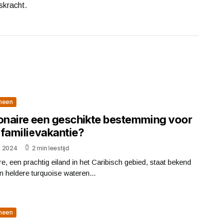
gskracht.
meen
Bonaire een geschikte bestemming voor
 familievakantie?
li 2024
2 min leestijd
e, een prachtig eiland in het Caribisch gebied, staat bekend
n heldere turquoise wateren...
meen