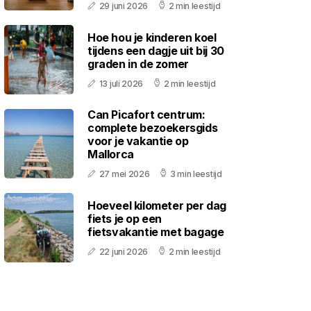
29 juni 2026
2 min leestijd
Hoe hou je kinderen koel
tijdens een dagje uit bij 30
graden in de zomer
13 juli 2026
2 min leestijd
Can Picafort centrum:
complete bezoekersgids
voor je vakantie op
Mallorca
27 mei 2026
3 min leestijd
Hoeveel kilometer per dag
fiets je op een
fietsvakantie met bagage
22 juni 2026
2 min leestijd