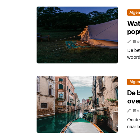
Alge
Wat
pop
16 
De be
woorde
Alge
De 
ove
15 
Ontdek
naar b